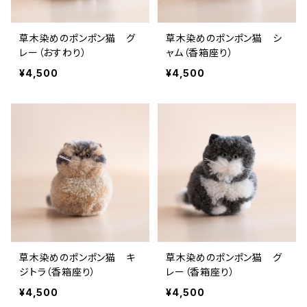
草木染めのポンポン猫 グ
草木染めのポンポン猫 シ
レー（おすわり）
ャム（香箱座り）
¥4,500
¥4,500
草木染めのポンポン猫 キ
草木染めのポンポン猫 グ
ジトラ（香箱座り）
レー（香箱座り）
¥4,500
¥4,500