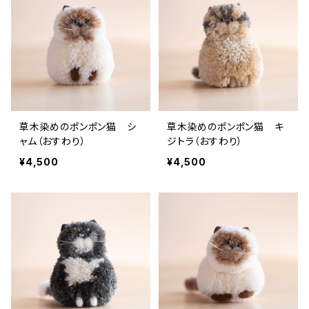
草木染めのポンポン猫 シ
草木染めのポンポン猫 キ
ャム（おすわり）
ジトラ（おすわり）
¥4,500
¥4,500