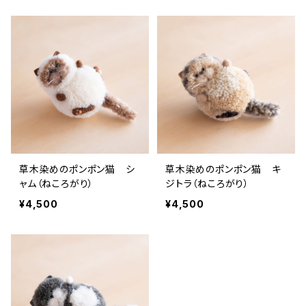
草木染めのポンポン猫 シ
草木染めのポンポン猫 キ
ャム（ねころがり）
ジトラ（ねころがり）
¥4,500
¥4,500